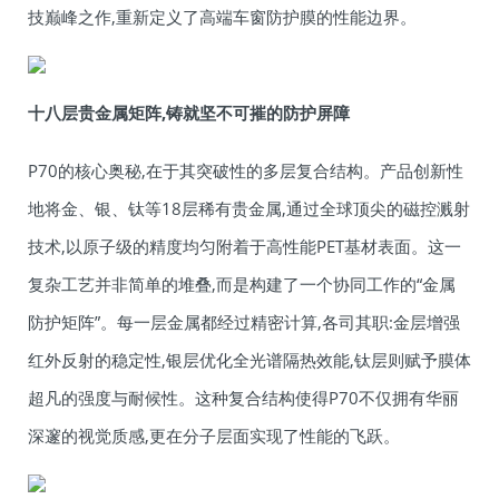
技巅峰之作,重新定义了高端车窗防护膜的性能边界。
十八层贵金属矩阵,铸就坚不可摧的防护屏障
P70的核心奥秘,在于其突破性的多层复合结构。产品创新性
地将金、银、钛等18层稀有贵金属,通过全球顶尖的磁控溅射
技术,以原子级的精度均匀附着于高性能PET基材表面。这一
复杂工艺并非简单的堆叠,而是构建了一个协同工作的“金属
防护矩阵”。每一层金属都经过精密计算,各司其职:金层增强
红外反射的稳定性,银层优化全光谱隔热效能,钛层则赋予膜体
超凡的强度与耐候性。这种复合结构使得P70不仅拥有华丽
深邃的视觉质感,更在分子层面实现了性能的飞跃。