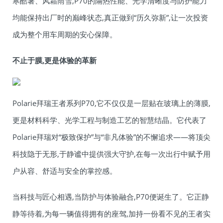
寒酷暑、风霜雨雪,P70的隔热性能、光学清晰度与防护能力
均能保持出厂时的巅峰状态,真正做到“历久弥新”,让一次投资
成为整个用车周期的安心保障。
不止于膜,更是体验的革新
Polarie拜瑞王者系列P70,它不仅仅是一层贴在玻璃上的薄膜,
更是材料科学、光学工程与制造工艺的智慧结晶。它代表了
Polarie拜瑞对“极致保护”与“非凡体验”的不懈追求——将顶尖
科技隐于无形,于静谧中提供强大守护,在每一次出行中赋予用
户从容、舒适与安全的掌控感。
当科技与匠心相遇,当防护与体验融合,P70便诞生了。它正静
静等待着,为每一辆值得拥有的座驾,加持一份看不见的王者实