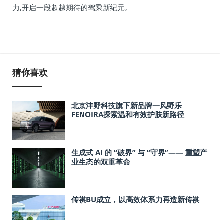
力,开启一段超越期待的驾乘新纪元。
猜你喜欢
北京沣野科技旗下新品牌一风野乐
FENOIRA探索温和有效护肤新路径
生成式 AI 的 “破界” 与 “守界”—— 重塑产
业生态的双重革命
传祺BU成立，以高效体系力再造新传祺