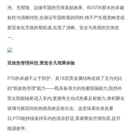
泡、无褶皱、边缘牢固的完美装贴效果。BOSTIK胶水的卓越
粘性与清晰特性,在保证牢固附着的同时,绝不产生视觉畸变或
胶层老化导致的晕眩感,实现了清晰、安全与美观的完美统
一。
双效热管理科技,营造非凡驾乘体验
P70的卓越不止于防护。其18层贵金属结构造就了无与伦比
的“双效热管理”能力——既具备强大的热量阻隔能力,阻挡外
部太阳能辐射进入车内;更拥有主动式热量反射能力,将积聚在
玻璃与膜层间的热能高效反射出去。这意味着在炎炎夏
日,P70能持续保持车内的清凉舒适,显著降低空调负荷,提升
能源效率。