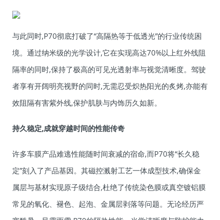
与此同时,P70彻底打破了“高隔热等于低透光”的行业传统困
境。通过纳米级的光学设计,它在实现高达70%以上红外线阻
隔率的同时,保持了极高的可见光透射率与视觉清晰度。驾驶
者享有开阔明亮视野的同时,无需忍受炽热阳光的炙烤,亦能有
效阻隔有害紫外线,保护肌肤与内饰历久如新。
持久稳定,成就穿越时间的性能传奇
许多车膜产品难逃性能随时间衰减的宿命,而P70将“长久稳
定”刻入了产品基因。其磁控溅射工艺一体成型技术,确保金
属层与基材实现原子级结合,杜绝了传统染色膜或真空镀铝膜
常见的氧化、褪色、起泡、金属层剥落等问题。无论经历严