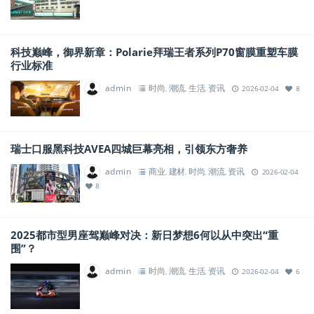
科技巅峰，御界新章：Polarie拜瑞王者系列P70窗膜重塑车膜
行业标准
admin
时尚
潮流
生活
资讯
,
,
,
2026-02-04
8
瑞士口服黑科技AVEA四城巨幕亮相，引领东方奢养
admin
商业
建材
时尚
潮流
资讯
,
,
,
,
2026-02-04
8
2025都市型男座驾巅峰对决：新日梦想6何以从中突出“重
围”？
admin
时尚
潮流
生活
资讯
,
,
,
2026-02-04
6