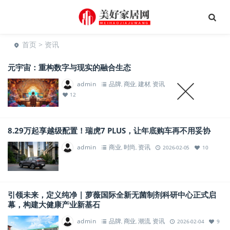
首页
> 资讯
元宇宙：重构数字与现实的融合生态
admin
品牌
商业
建材
资讯
,
,
,
2026-02-10
12
8.29万起享越级配置！瑞虎7 PLUS，让年底购车再不用妥协
admin
商业
时尚
资讯
,
,
2026-02-05
10
引领未来，定义纯净 | 萝薇国际全新无菌制剂科研中心正式启
幕，构建大健康产业新基石
admin
品牌
商业
潮流
资讯
,
,
,
2026-02-04
9