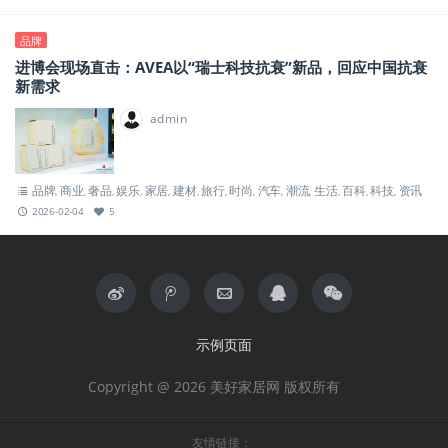
品牌
进博会现场直击：AVEA以“瑞士科技抗衰”新品，回应中国抗衰
新需求
admin
品牌
商业
奢品
娱乐
家居
建材
旅行
时尚
汽车
潮流
生活
百科
科技
资讯
,
,
,
,
,
,
,
,
,
,
,
,
,
2026-02-04
5
示例页面
Copyright @ 2026 美好家居网 版权所有
友情链接：