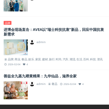
品牌
进博会现场直击：AVEA以“瑞士科技抗衰”新品，回应中国抗衰
新需求
admin
品牌
商业
奢品
娱乐
家居
建材
旅行
时尚
汽车
潮流
生活
百科
科技
资讯
,
,
,
,
,
,
,
,
,
,
,
,
,
2026-02-04
4
善益全九蒸九晒黄精果：九华仙品，滋养全家
admin
奢品
2026-02-04
4