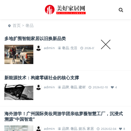
首页
> 奢品
多地扩围智能家居以旧换新品类
admin
奢品
生活
,
2026-07-29
1,717
新能源技术：构建零碳社会的核心支撑
admin
品牌
奢品
建材
,
,
2026-02-10
4
海外游学！广州国际美妆周游学团亲临萝薇智慧工厂，沉浸式
溯源“中国智造”
admin
品牌
奢品
娱乐
家居
,
,
,
2026-02-04
8