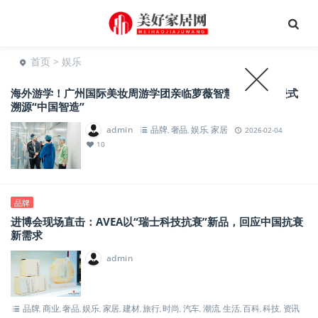
首页
> 娱乐
海外游学！广州国际美妆周游学团亲临萝薇智慧工厂，沉浸式
溯源“中国智造”
admin
品牌
奢品
娱乐
家居
,
,
,
2026-02-04
10
品牌
进博会现场直击：AVEA以“瑞士科技抗衰”新品，回应中国抗衰
新需求
admin
品牌
商业
奢品
娱乐
家居
建材
旅行
时尚
汽车
潮流
生活
百科
科技
资讯
,
,
,
,
,
,
,
,
,
,
,
,
,