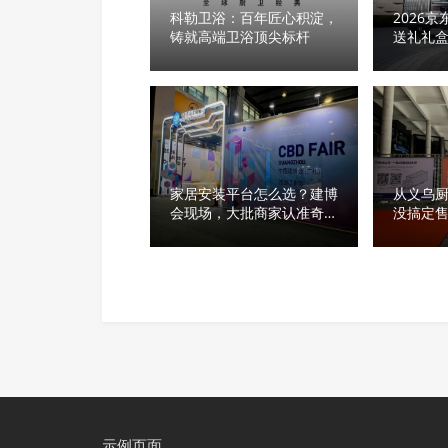
科勒卫浴：百年匠心积淀，
2026京东
铸就高端卫浴顶尖标杆
送礼礼
家居安装平台怎么选？建博
从义乌
会现场，大批商家认准奇兵
没搞定
到家
投奇兵
示例页面