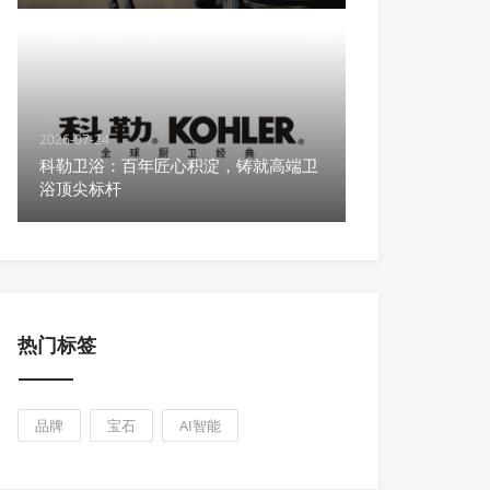
2026-07-24
科勒卫浴：百年匠心积淀，铸就高端卫
浴顶尖标杆
热门标签
品牌
宝石
AI智能