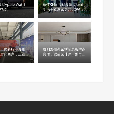
买Apple Watch
价值引领 共创共赢-万华化
盒指南
学携手欧派家居共启0醛发
展新篇章
厨卫展看行业真相：
成都崇州恋家软装老板讲点
售后的商家，正在转
真话：软装设计师，别再
到家
做“AI淘汰赛里第一批倒下
的人”了