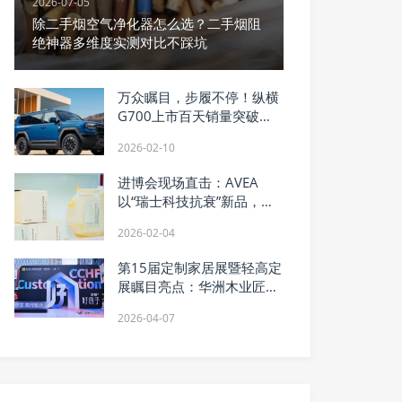
2026-07-05
除二手烟空气净化器怎么选？二手烟阻
绝神器多维度实测对比不踩坑
万众瞩目，步履不停！纵横
G700上市百天销量突破
10331辆！
2026-02-10
进博会现场直击：AVEA
以“瑞士科技抗衰”新品，回
应中国抗衰新需求
2026-02-04
第15届定制家居展暨轻高定
展瞩目亮点：华洲木业匠心
出圈，诠释“实力派”热度​​
2026-04-07