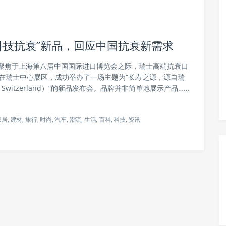
士科技抗衰”新品，回应中国抗衰新需求
聚焦于上海第八届中国国际进口博览会之际，瑞士高端抗衰口
6日在瑞士中心展区，成功举办了一场主题为“长寿之源，源自瑞
rn in Switzerland）”的新品发布会。品牌并非简单地展示产品……
家居
,
建材
,
旅行
,
时尚
,
汽车
,
潮流
,
生活
,
百科
,
科技
,
资讯