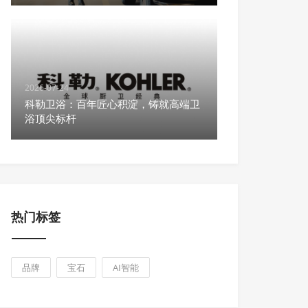
2026-07-24
科勒卫浴：百年匠心积淀，铸就高端卫
浴顶尖标杆
热门标签
品牌
宝石
AI智能