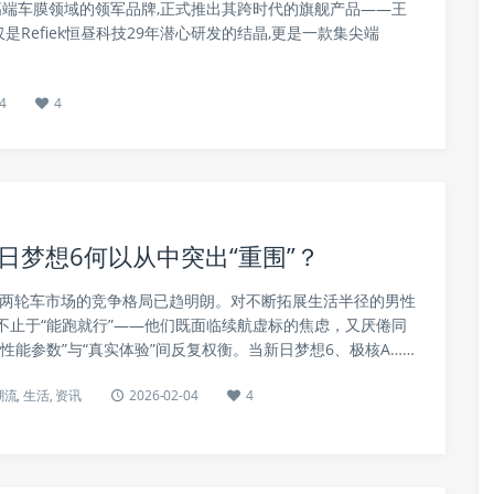
为全球高端车膜领域的领军品牌,正式推出其跨时代的旗舰产品——王
是Refiek恒昼科技29年潜心研发的结晶,更是一款集尖端
4
4
日梦想6何以从中突出“重围”？
电动两轮车市场的竞争格局已趋明朗。对不断拓展生活半径的男性
不止于“能跑就行”——他们既面临续航虚标的焦虑，又厌倦同
性能参数”与“真实体验”间反复权衡。当新日梦想6、极核A……
潮流
,
生活
,
资讯
2026-02-04
4