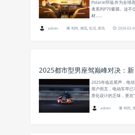
Polarie拜瑞,作
者系列P70窗膜。这不仅
材……
admin
时尚
,
潮流
,
生活
,
资讯
2026-02-0
2025都市型男座驾巅峰对决：新
2025年临近尾声，
用户而言，电动车早已
质化设计的乏味，更在“
admin
时尚
,