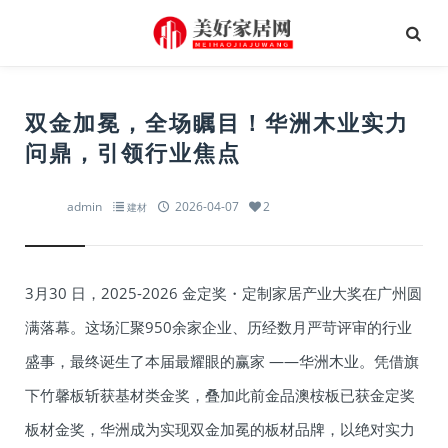
双金加冕，全场瞩目！华洲木业实力
问鼎，引领行业焦点
admin
2026-04-07
2
建材
3月30 日，2025-2026 金定奖・定制家居产业大奖在广州圆
满落幕。这场汇聚950余家企业、历经数月严苛评审的行业
盛事，最终诞生了本届最耀眼的赢家 ——华洲木业。凭借旗
下竹馨板斩获基材类金奖，叠加此前金品澳桉板已获金定奖
板材金奖，华洲成为实现双金加冕的板材品牌，以绝对实力