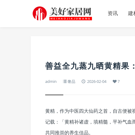
资讯
建
善益全九蒸九晒黄精果
admin
奢品
2026-02-04
7
黄精，作为中医四大仙药之首，自古便被
记载：「黄精补诸虚，填精髓，平补气血
共同推崇的养生佳品。