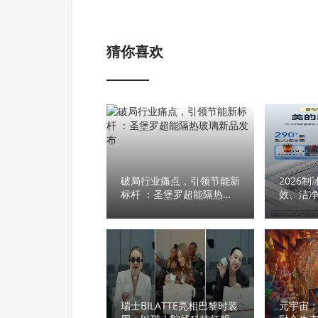
猜你喜欢
破局行业痛点，引领节能新
2026
标杆 ：圣堡罗超能隔热玻
效、洁
璃新品发布
平衡
瑞士BILATTE亮相巴黎时装
元宇宙