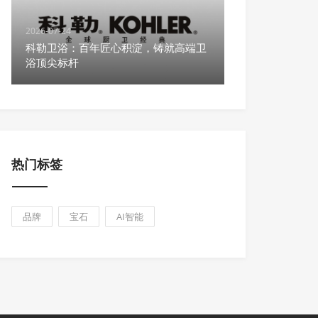
2026-07-24
科勒卫浴：百年匠心积淀，铸就高端卫
浴顶尖标杆
热门标签
品牌
宝石
AI智能