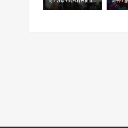
周：以瑞士院线科技征服秀
融合生
场，获好莱坞顶级化妆师挚
荐