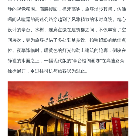
静的视觉氛围。廊腰缦回，檐牙高啄，旅客漫步其间，仿佛
瞬间从喧嚣的高速公路穿越到了风雅精致的宋时庭院。精心
设计的亭台、水榭、连廊点缀在建筑群之间，不仅丰富了空
间层次，更为旅客提供了多处驻足赏景、拍照留影的绝佳点
位。夜幕降临时，暖黄色的灯光勾勒出建筑的轮廓，倒映在
静谧的水面之上，一幅现代版的“亭台楼阁画卷”在高速路旁
徐徐展开，令过往司机与旅客叹为观止。