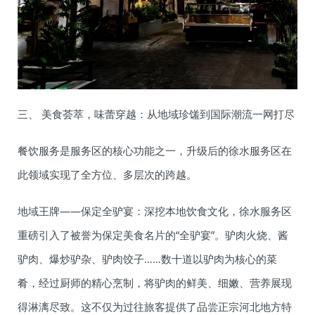
三、 美食荟萃，味蕾穿越：从地域珍馐到国际潮流一网打尽
餐饮服务是服务区的核心功能之一，升级后的徐水服务区在
此领域实现了全方位、多层次的跨越。
地域王牌——保定全驴宴：深挖本地饮食文化，徐水服务区
重磅引入了被誉为保定美食名片的“全驴宴”。驴肉火烧、酱
驴肉、爆炒驴杂、驴肉饺子……数十道以驴肉为核心的菜
肴，经过厨师的精心烹制，将驴肉的鲜美、细嫩、营养展现
得淋漓尽致。这不仅为过往旅客提供了品尝正宗河北地方特