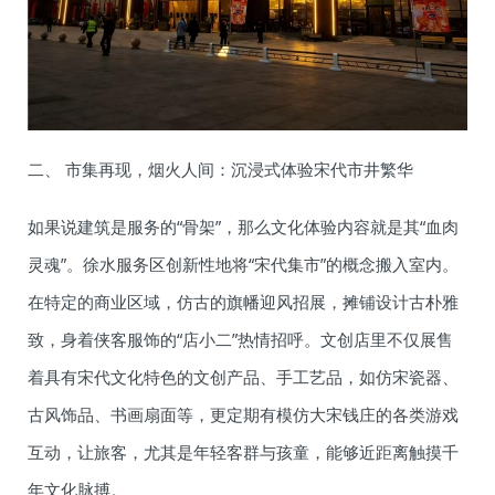
二、 市集再现，烟火人间：沉浸式体验宋代市井繁华
如果说建筑是服务的“骨架”，那么文化体验内容就是其“血肉
灵魂”。徐水服务区创新性地将“宋代集市”的概念搬入室内。
在特定的商业区域，仿古的旗幡迎风招展，摊铺设计古朴雅
致，身着侠客服饰的“店小二”热情招呼。文创店里不仅展售
着具有宋代文化特色的文创产品、手工艺品，如仿宋瓷器、
古风饰品、书画扇面等，更定期有模仿大宋钱庄的各类游戏
互动，让旅客，尤其是年轻客群与孩童，能够近距离触摸千
年文化脉搏。