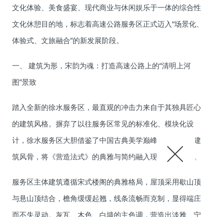
文化体验、美食盛宴、现代商业与休闲娱乐于一体的综合性
文化休憩目的地，标志着高速公路服务区正式迈入“场景化、
体验式、文旅融合”的新发展阶段。
一、 建筑为形，宋韵为魂：打造高速公路上的“清明上河
图”景致
踏入全新的徐水服务区，最直观的冲击力来自于其独具匠心
的建筑风格。摒弃了以往服务区常见的标准化、模块化设
计，徐水服务区大胆借鉴了中国古典美学巅峰之一的宋代建
筑风骨，将《营造法式》的典雅与简约融入现代建筑语言。
服务区主体建筑遵循宋式楼阁的典雅格局，屋顶采用歇山顶
与悬山顶结合，檐角缓缓起翘，线条流畅而克制，显得端庄
而不失灵动。灰瓦、木色、白墙的主色调，营造出淡雅、宁