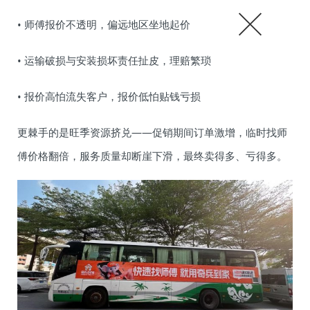
• 师傅报价不透明，偏远地区坐地起价
• 运输破损与安装损坏责任扯皮，理赔繁琐
• 报价高怕流失客户，报价低怕贴钱亏损
更棘手的是旺季资源挤兑——促销期间订单激增，临时找师
傅价格翻倍，服务质量却断崖下滑，最终卖得多、亏得多。