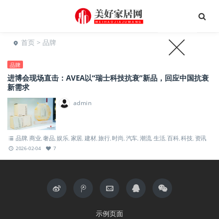
首页
> 品牌
品牌
进博会现场直击：AVEA以“瑞士科技抗衰”新品，回应中国抗衰
新需求
admin
品牌
商业
奢品
娱乐
家居
建材
旅行
时尚
汽车
潮流
生活
百科
科技
资讯
,
,
,
,
,
,
,
,
,
,
,
,
,
2026-02-04
7
示例页面